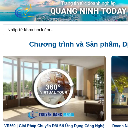
Trang tin tức doanh nghiệp
QUANG NINH TODAY
Chương trình và Sản phẩm, Dị
VR360 | Giải Pháp Chuyển Đổi Số Ứng Dụng Công Nghệ
Doanh N