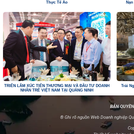
Thực Tế Ảo
Nạn
TRIỂN LÃM XÚC TIẾN THƯƠNG MẠI VÀ ĐẦU TƯ DOANH
Trải N
NHÂN TRẺ VIỆT NAM TẠI QUẢNG NINH
BẢN QUYỀN
® Ghi rõ nguồn Web Doanh nghiệp Quả
Co