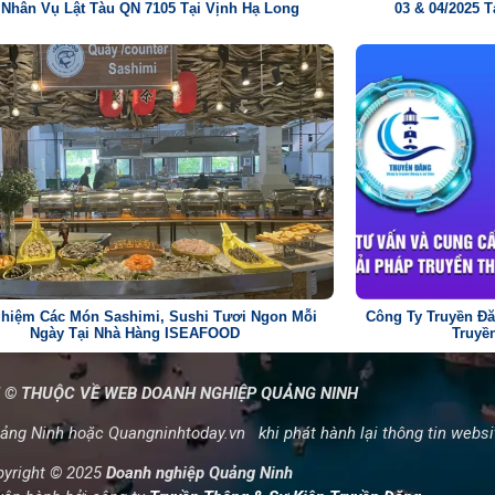
 Nhân Vụ Lật Tàu QN 7105 Tại Vịnh Hạ Long
03 & 04/2025
ghiệm Các Món Sashimi, Sushi Tươi Ngon Mỗi
Công Ty Truyền Đă
Ngày Tại Nhà Hàng ISEAFOOD
Truyề
 © THUỘC VỀ WEB DOANH NGHIỆP QUẢNG NINH
ng Ninh hoặc Quangninhtoday.vn khi phát hành lại thông tin webs
pyright © 2025
Doanh nghiệp Quảng Ninh