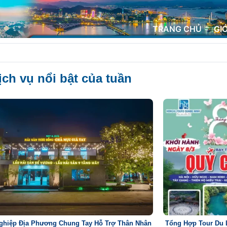
TRANG CHỦ
GI
ch vụ nổi bật của tuần
ghiệp Địa Phương Chung Tay Hỗ Trợ Thân Nhân
Tổng Hợp Tour Du 