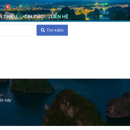
ỚI THIỆU
TIN TỨC
LIÊN HỆ
Tìm kiếm
ite này