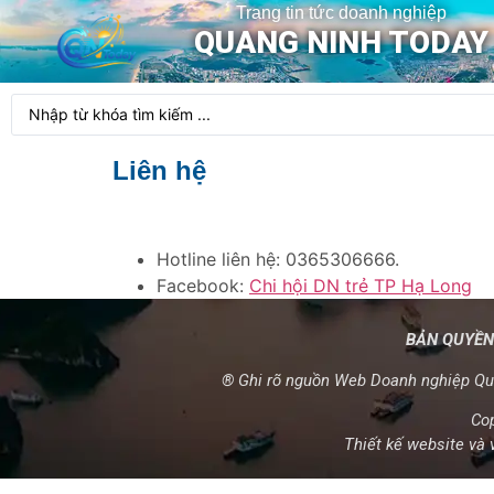
Trang tin tức doanh nghiệp
QUANG NINH TODAY
Liên hệ
Hotline liên hệ: 0365306666.
Facebook:
Chi hội DN trẻ TP Hạ Long
BẢN QUYỀN
® Ghi rõ nguồn Web Doanh nghiệp Quả
Co
Thiết kế website và 