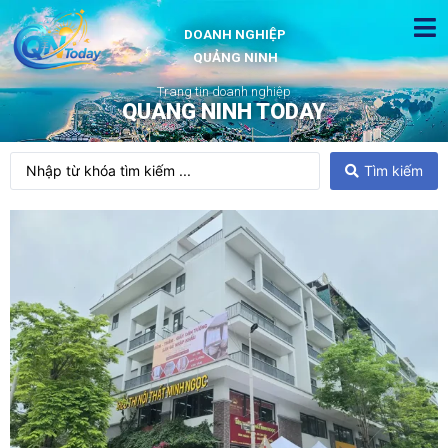
DOANH NGHIỆP
QUẢNG NINH
Trang tin doanh nghiệp
QUANG NINH TODAY
Tìm kiếm