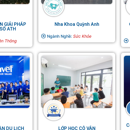
N GIẢI PHÁP
Nha Khoa Quỳnh Anh
SỐ ATH
Ngành Nghề:
Sức Khỏe
ền Thông
C
ẦN DU LỊCH
LỚP HỌC CÔ VÂN