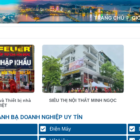
TRANG CHỦ
GI
và Thiết bị nhà
SIÊU THỊ NỘI THẤT MINH NGỌC
VIỆT
ANH BẠ DOANH NGHIỆP UY TÍN
Điện Máy