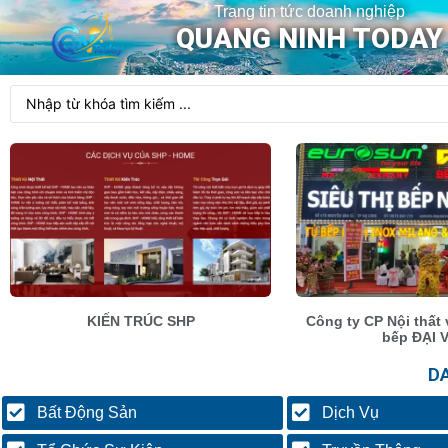
Trang tin tức doanh nghiệp
QUANG NINH TODAY
KIẾN TRÚC SHP
Công ty CP Nội thất 
bếp ĐẠI 
D
Bất Động Sản
Dịch Vụ