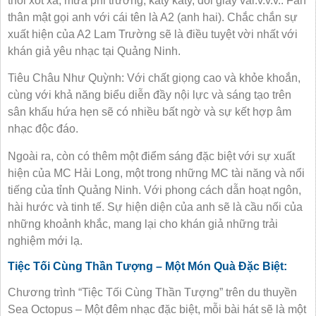
thôi xót xa, mưa phi trường, katy katy, đôi giày vải.v.v.v.. Fan
thân mật gọi anh với cái tên là A2 (anh hai). Chắc chắn sự
xuất hiện của A2 Lam Trường sẽ là điều tuyệt vời nhất với
khán giả yêu nhạc tại Quảng Ninh.
Tiêu Châu Như Quỳnh: Với chất giọng cao và khỏe khoắn,
cùng với khả năng biểu diễn đầy nội lực và sáng tạo trên
sân khấu hứa hẹn sẽ có nhiều bất ngờ và sự kết hợp âm
nhạc độc đáo.
Ngoài ra, còn có thêm một điểm sáng đặc biệt với sự xuất
hiện của MC Hải Long, một trong những MC tài năng và nổi
tiếng của tỉnh Quảng Ninh. Với phong cách dẫn hoạt ngôn,
hài hước và tinh tế. Sự hiện diện của anh sẽ là cầu nối của
những khoảnh khắc, mang lại cho khán giả những trải
nghiệm mới lạ.
Tiệc Tối Cùng Thần Tượng – Một Món Quà Đặc Biệt:
Chương trình “Tiệc Tối Cùng Thần Tượng” trên du thuyền
Sea Octopus – Một đêm nhạc đặc biệt, mỗi bài hát sẽ là một