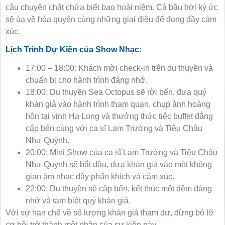
câu chuyện chất chứa biết bao hoài niệm. Cả bầu trời ký ức
sẽ ùa về hòa quyện cùng những giai điệu để đong đầy cảm
xúc.
Lịch Trình Dự Kiến của Show Nhạc:
17:00 – 18:00: Khách mời check-in trên du thuyền và
chuẩn bị cho hành trình đáng nhớ.
18:00: Du thuyền Sea Octopus sẽ rời bến, đưa quý
khán giả vào hành trình tham quan, chụp ảnh hoàng
hôn tại vịnh Hạ Long và thưởng thức tiệc buffet đẳng
cấp bên cùng với ca sĩ Lam Trường và Tiêu Châu
Như Quỳnh.
20:00: Mini Show của ca sĩ Lam Trường và Tiêu Châu
Như Quỳnh sẽ bắt đầu, đưa khán giả vào một không
gian âm nhạc đầy phấn khích và cảm xúc.
22:00: Du thuyền sẽ cập bến, kết thúc một đêm đáng
nhớ và tạm biệt quý khán giả.
Với sự hạn chế về số lượng khán giả tham dự, đừng bỏ lỡ
cơ hội trở thành một phần của sự kiện này.