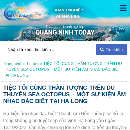
DOANH NGHIỆP
QUẢNG NINH
Trang tin doanh nghiệp
QUANG NINH TODAY
Tìm kiếm
Trang chủ
»
Tin tức
»
TIỆC TỐI CÙNG THẦN TƯỢNG TRÊN DU
THUYỀN SEA OCTOPUS – MỘT SỰ KIỆN ÂM NHẠC ĐẶC BIỆT
TẠI HẠ LONG
TIỆC TỐI CÙNG THẦN TƯỢNG TRÊN DU
THUYỀN SEA OCTOPUS – MỘT SỰ KIỆN ÂM
NHẠC ĐẶC BIỆT TẠI HẠ LONG
Sự kiện âm nhạc đặc biệt “Thanh Âm Bên Thông” sẽ trở lại
trong không gian tuyệt đẹp của vịnh Hạ Long vào ngày
13/10/2023. Lần này, chương trình sẽ diễn ra trên du thuyền