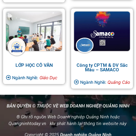
LỚP HỌC CÔ VÂN
Công ty CPTM & DV Sắc
Màu – SAMACO
Ngành Nghề:
Giáo Dục
Ngành Nghề:
Quảng Cáo
BẢN QUYỀN © THUỘC VỀ WEB DOANH NGHIỆP QUẢNG NINH
® Ghi rõ nguồn Web Doanh nghiệp Quảng Ninh hoặc
Quangninhtoday.vn khi phát hành lại thông tin website này
Copyright © 2025
Doanh nghiệp Quảng Ninh