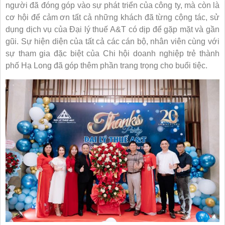
người đã đóng góp vào sự phát triển của công ty, mà còn là
cơ hội để cảm ơn tất cả những khách đã từng cộng tác, sử
dụng dịch vụ của Đại lý thuế A&T có dịp để gặp mặt và gần
gũi. Sự hiện diện của tất cả các cán bộ, nhân viên cùng với
sự tham gia đặc biệt của Chi hội doanh nghiệp trẻ thành
phố Hạ Long đã góp thêm phần trang trọng cho buổi tiệc.