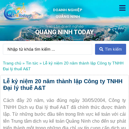
DOANH NGHIỆP
QUẢNG NINH
Trang tin doanh nghiệp
QUANG NINH TODAY
Tìm kiếm
Trang chủ
»
Tin tức
»
Lễ kỷ niệm 20 năm thành lập Công ty TNHH
Đại lý thuế A&T
Lễ kỷ niệm 20 năm thành lập Công ty TNHH
Đại lý thuế A&T
Cách đây 20 năm, vào đúng ngày 30/05/2004, Công ty
TNHH Dịch vụ Đại lý thuế A&T đã chính thức được thành
lập. Từ những bước đầu tiên trong lĩnh vực kế toán với cái
tên Trung tâm dịch vụ kế toán Quảng Ninh cho đến sự phát
triển thành một trong những địa chỉ uy tín cung cấp dịch vụ