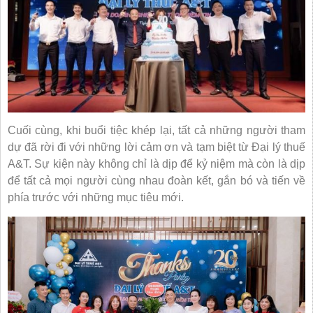
Cuối cùng, khi buổi tiệc khép lại, tất cả những người tham
dự đã rời đi với những lời cảm ơn và tạm biệt từ Đại lý thuế
A&T. Sự kiện này không chỉ là dịp để kỷ niệm mà còn là dịp
để tất cả mọi người cùng nhau đoàn kết, gắn bó và tiến về
phía trước với những mục tiêu mới.