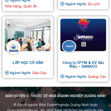
Ngành Nghề:
Ngành Nghề:
Du Lịch
Nhà Hàng, Quán Ăn
LỚP HỌC CÔ VÂN
Công ty CPTM & DV Sắc
Màu – SAMACO
Ngành Nghề:
Giáo Dục
Ngành Nghề:
Quảng Cáo
BẢN QUYỀN © THUỘC VỀ WEB DOANH NGHIỆP QUẢNG NINH
® Ghi rõ nguồn Web Doanh nghiệp Quảng Ninh hoặc
Quangninhtoday.vn khi phát hành lại thông tin website này