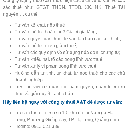
Công ty Đại lý thuế A&T thực hiện các dịch vụ tư vấn về các
sắc thuế như: GTGT, TNDN, TTĐB, XK, NK, Thuế Tài
nguyên…, cụ thể:
Tư vấn kê khai, nộp thuế
Tư vấn thủ tục hoàn thuế Giá trị gia tăng;
Tư vấn quyết toán thuế, tư vấn lập báo cáo tài chính;
Tư vấn thủ tục miễn giảm thuế;
Tư vấn các quy định về sử dụng hóa đơn, chứng từ;
Tư vấn khiếu nại, tố cáo trong lĩnh vực thuế;
Tư vấn xử lý vi phạm trong lĩnh vực thuế;
Hướng dẫn tự tính, tự khai, tự nộp thuế cho các chủ
doanh nghiệp.
Liên lạc với cơ quan có thẩm quyền, quản trị rủi ro
thuế và giải quyết tranh chấp.
Hãy liên hệ ngay với công ty thuế A&T để được tư vấn:
Trụ sở chính: Lô 5 ô số 10, khu đô thị Nam ga Hạ
Long, Phường Giếng đáy, TP Hạ Long, Quảng ninh
Hotline: 0913 021 389