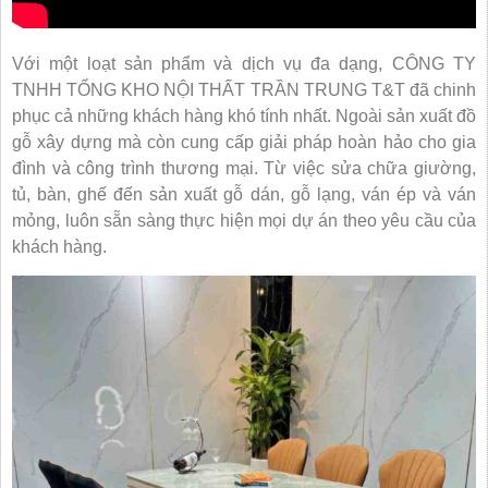
Với một loạt sản phẩm và dịch vụ đa dạng, CÔNG TY
TNHH TỔNG KHO NỘI THẤT TRẦN TRUNG T&T đã chinh
phục cả những khách hàng khó tính nhất. Ngoài sản xuất đồ
gỗ xây dựng mà còn cung cấp giải pháp hoàn hảo cho gia
đình và công trình thương mại. Từ việc sửa chữa giường,
tủ, bàn, ghế đến sản xuất gỗ dán, gỗ lạng, ván ép và ván
mỏng, luôn sẵn sàng thực hiện mọi dự án theo yêu cầu của
khách hàng.