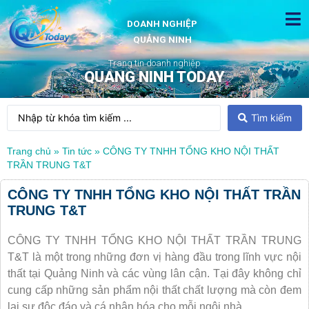
DOANH NGHIỆP
QUẢNG NINH
Trang tin doanh nghiệp
QUANG NINH TODAY
Tìm kiếm
Trang chủ
»
Tin tức
»
CÔNG TY TNHH TỔNG KHO NỘI THẤT
TRẦN TRUNG T&T
CÔNG TY TNHH TỔNG KHO NỘI THẤT TRẦN
TRUNG T&T
CÔNG TY TNHH TỔNG KHO NỘI THẤT TRẦN TRUNG
T&T là một trong những đơn vị hàng đầu trong lĩnh vực nội
thất tại Quảng Ninh và các vùng lân cận. Tại đây không chỉ
cung cấp những sản phẩm nội thất chất lượng mà còn đem
lại sự độc đáo và cá nhân hóa cho mỗi ngôi nhà.