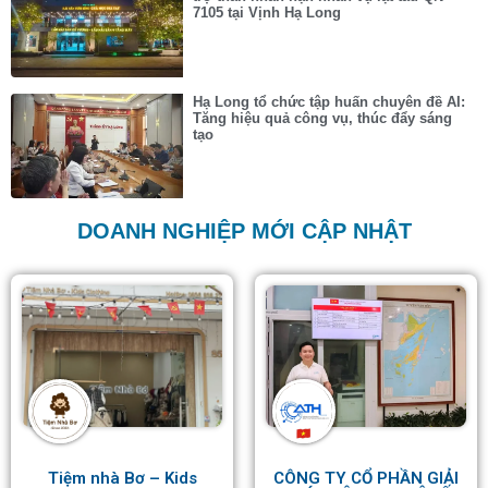
7105 tại Vịnh Hạ Long
Hạ Long tổ chức tập huấn chuyên đề AI:
Tăng hiệu quả công vụ, thúc đẩy sáng
tạo
DOANH NGHIỆP MỚI CẬP NHẬT
Tiệm nhà Bơ – Kids
CÔNG TY CỔ PHẦN GIẢI