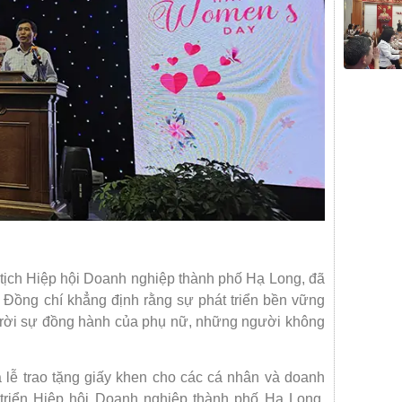
 tịch Hiệp hội Doanh nghiệp thành phố Hạ Long, đã
. Đồng chí khẳng định rằng sự phát triển bền vững
h rời sự đồng hành của phụ nữ, những người không
à lễ trao tặng giấy khen cho các cá nhân và doanh
t triển Hiệp hội Doanh nghiệp thành phố Hạ Long.