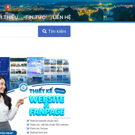
ỚI THIỆU
TIN TỨC
LIÊN HỆ
Tìm kiếm