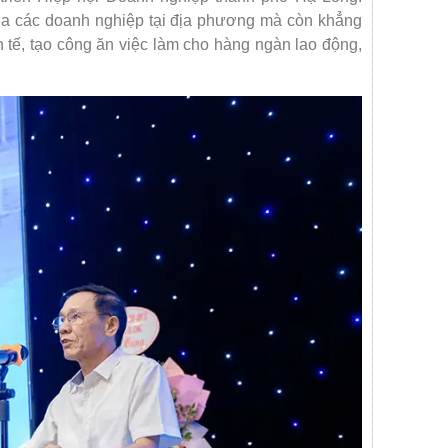
ủa các doanh nghiệp tại địa phương mà còn khẳng
inh tế, tạo công ăn việc làm cho hàng ngàn lao động,