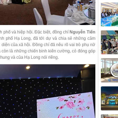
 phố và hiệp hội. Đặc biệt, đồng chí
Nguyễn Tiến
ành phố Hạ Long, đã tới dự và chia sẻ những cảm
n diện của xã hội. Đồng chí đã nêu rõ vai trò phụ nữ
à còn là những chiến binh kiên cường, có đóng góp
 chung và của Hạ Long nói riêng.