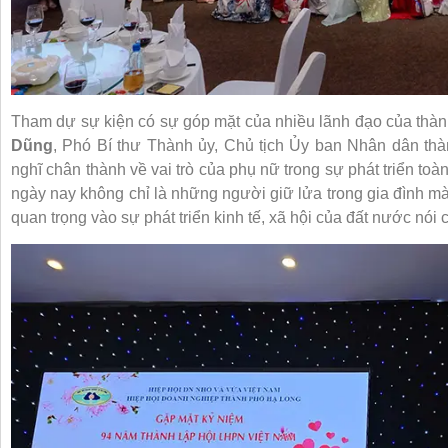
Tham dự sự kiện có sự góp mặt của nhiều lãnh đạo của thành
Dũng
, Phó Bí thư Thành ủy, Chủ tịch Ủy ban Nhân dân th
nghĩ chân thành về vai trò của phụ nữ trong sự phát triển toà
ngày nay không chỉ là những người giữ lửa trong gia đình m
quan trọng vào sự phát triển kinh tế, xã hội của đất nước nói