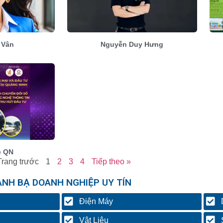
 Vân
Nguyễn Duy Hưng
ẻ QN
Trang trước
1
2
3
4
Tiếp theo »
ANH BẠ DOANH NGHIỆP UY TÍN
Điện Máy
Vật Liệu