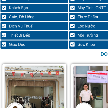
Khách Sạn
Máy Tính, CNTT
Cafe, Đồ Uống
Thực Phẩm
Dịch Vụ Thuế
Lọc Nước
Thiết Bị Bếp
Môi Trường
Giáo Dục
Sức Khỏe
DO