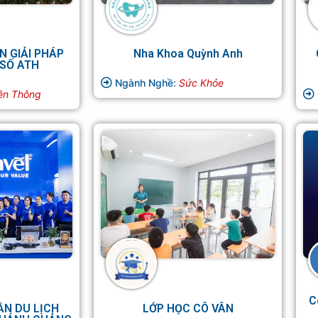
N GIẢI PHÁP
Nha Khoa Quỳnh Anh
SỐ ATH
Ngành Nghề:
Sức Khỏe
ền Thông
C
ẦN DU LỊCH
LỚP HỌC CÔ VÂN