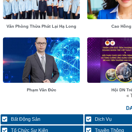
Văn Phòng Thừa Phát Lại Hạ Long
Cao Hồng
Phạm Văn Đức
Hội DN Tr
« 
D
Bất Động Sản
Dịch Vụ
Tổ Chức Sự Kiện
Truyền Thông