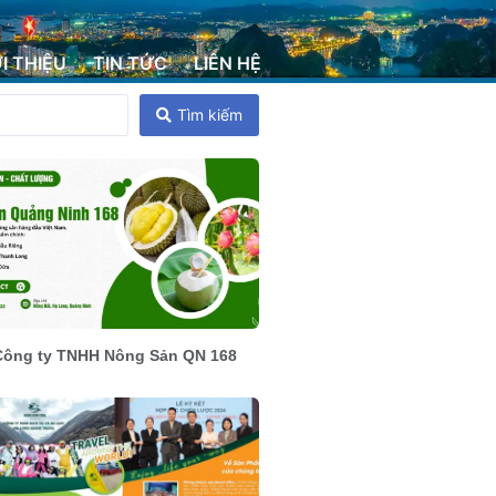
ỚI THIỆU
TIN TỨC
LIÊN HỆ
Tìm kiếm
Công ty TNHH Nông Sản QN 168