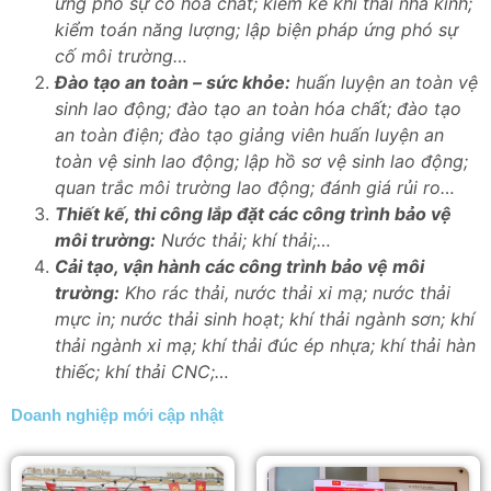
ứng phó sự cố hóa chất; kiểm kê khí thải nhà kính;
kiểm toán năng lượng; lập biện pháp ứng phó sự
cố môi trường…
Đào tạo an toàn – sức khỏe:
huấn luyện an toàn vệ
sinh lao động; đào tạo an toàn hóa chất; đào tạo
an toàn điện; đào tạo giảng viên huấn luyện an
toàn vệ sinh lao động; lập hồ sơ vệ sinh lao động;
quan trắc môi trường lao động; đánh giá rủi ro…
Thiết kế, thi công lắp đặt các công trình bảo vệ
môi trường:
Nước thải; khí thải;…
Cải tạo, vận hành các công trình bảo vệ môi
trường:
Kho rác thải, nước thải xi mạ; nước thải
mực in; nước thải sinh hoạt; khí thải ngành sơn; khí
thải ngành xi mạ; khí thải đúc ép nhựa; khí thải hàn
thiếc; khí thải CNC;…
Doanh nghiệp mới cập nhật