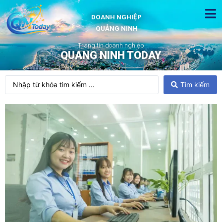
DOANH NGHIỆP
QUẢNG NINH
Trang tin doanh nghiệp
QUANG NINH TODAY
Tìm kiếm