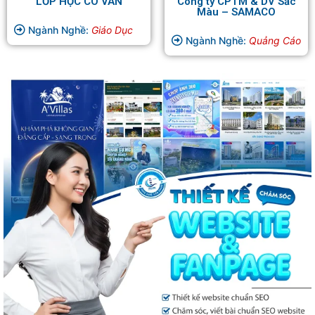
LỚP HỌC CÔ VÂN
Công ty CPTM & DV Sắc
Màu – SAMACO
Ngành Nghề:
Giáo Dục
Ngành Nghề:
Quảng Cáo