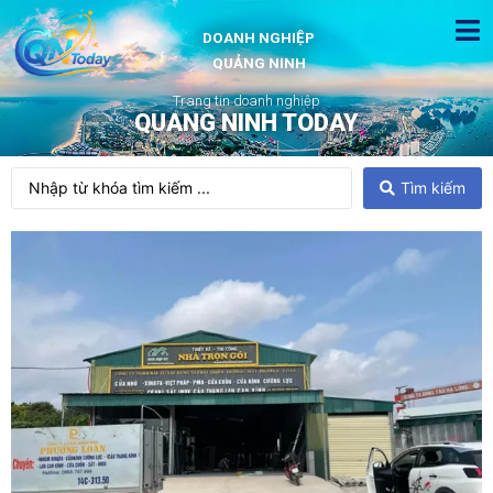
DOANH NGHIỆP
QUẢNG NINH
Trang tin doanh nghiệp
QUANG NINH TODAY
Tìm kiếm