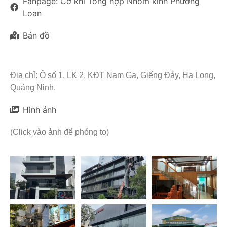
Fanpage: Cơ khí Tổng hợp Nhôm kính Phương
Loan
Bản đồ
Địa chỉ: Ô số 1, LK 2, KĐT Nam Ga, Giếng Đáy, Hạ Long,
Quảng Ninh.
Hình ảnh
(Click vào ảnh để phóng to)