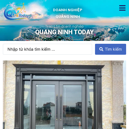
DOANH NGHIỆP
QUẢNG NINH
Trang tin doanh nghiệp
QUANG NINH TODAY
Tìm kiếm