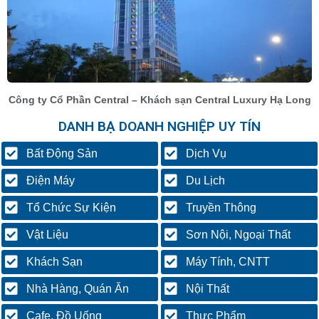
Công ty Cổ Phần Central – Khách sạn Central Luxury Hạ Long
DANH BẠ DOANH NGHIỆP UY TÍN
Bất Động Sản
Dịch Vụ
Điện Máy
Du Lịch
Tổ Chức Sự Kiện
Truyền Thông
Vật Liệu
Sơn Nội, Ngoại Thất
Khách Sạn
Máy Tính, CNTT
Nhà Hàng, Quán Ăn
Nội Thất
Cafe, Đồ Uống
Thực Phẩm