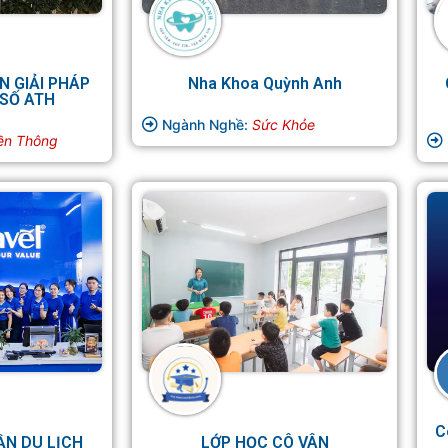
N GIẢI PHÁP
Nha Khoa Quỳnh Anh
SỐ ATH
Ngành Nghề:
Sức Khỏe
ền Thông
C
ẦN DU LỊCH
LỚP HỌC CÔ VÂN