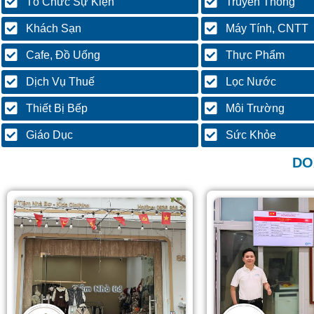
Tổ Chức Sự Kiện
Truyền Thông
Khách Sạn
Máy Tính, CNTT
Cafe, Đồ Uống
Thực Phẩm
Dịch Vụ Thuế
Lọc Nước
Thiết Bị Bếp
Môi Trường
Giáo Dục
Sức Khỏe
DO