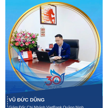
VŨ ĐỨC DŨNG
Giám Đốc Chi Nhánh VietBank Quảng Ninh